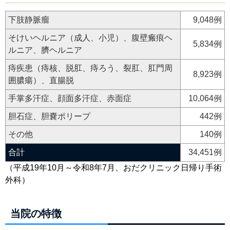
下肢静脈瘤
9,048例
そけいヘルニア（成人、小児）、腹壁瘢痕ヘ
5,834例
ルニア、臍ヘルニア
痔疾患（痔核、脱肛、痔ろう、裂肛、肛門周
8,923例
囲膿瘍）、直腸脱
手掌多汗症、顔面多汗症、赤面症
10,064例
胆石症、胆嚢ポリープ
442例
その他
140例
合計
34,451例
（平成19年10月～令和8年7月、おだクリニック日帰り手術
外科）
当院の特徴