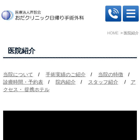
HOME
医院紹介
医院紹介
当院について
/
手術実績のご紹介
/
当院の特徴
/
診療時間・予約表
/
院内紹介
/
スタッフ紹介
/
ア
クセス・ 提携ホテル