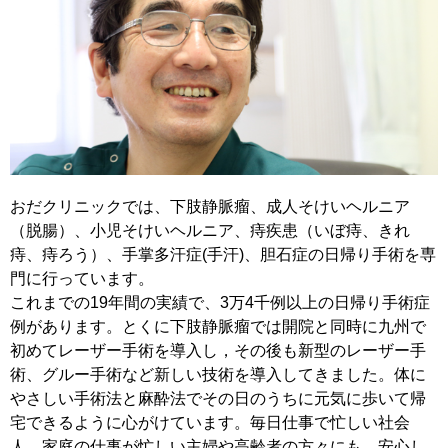
おだクリニックでは、下肢静脈瘤、成人そけいヘルニア
（脱腸）、小児そけいヘルニア、痔疾患（いぼ痔、きれ
痔、痔ろう）、手掌多汗症(手汗)、胆石症の日帰り手術を専
門に行っています。
これまでの19年間の実績で、3万4千例以上の日帰り手術症
例があります。とくに下肢静脈瘤では開院と同時に九州で
初めてレーザー手術を導入し，その後も新型のレーザー手
術、グルー手術など新しい技術を導入してきました。体に
やさしい手術法と麻酔法でその日のうちに元気に歩いて帰
宅できるように心がけています。毎日仕事で忙しい社会
人、家庭の仕事が忙しい主婦や高齢者の方々にも、安心し