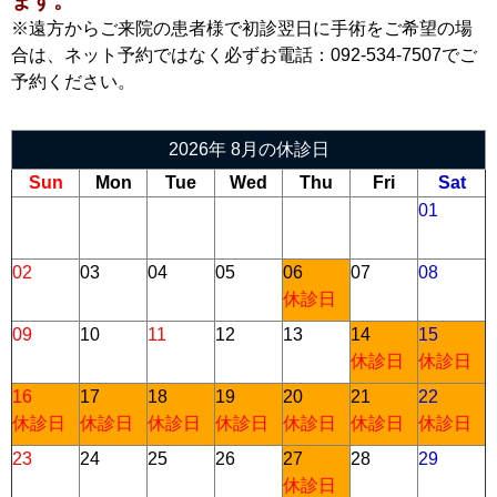
ます。
※遠方からご来院の患者様で初診翌日に手術をご希望の場
合は、ネット予約ではなく必ずお電話：092-534-7507でご
予約ください。
2026年 8月の休診日
Sun
Mon
Tue
Wed
Thu
Fri
Sat
01
02
03
04
05
06
07
08
休診日
09
10
11
12
13
14
15
休診日
休診日
16
17
18
19
20
21
22
休診日
休診日
休診日
休診日
休診日
休診日
休診日
23
24
25
26
27
28
29
休診日