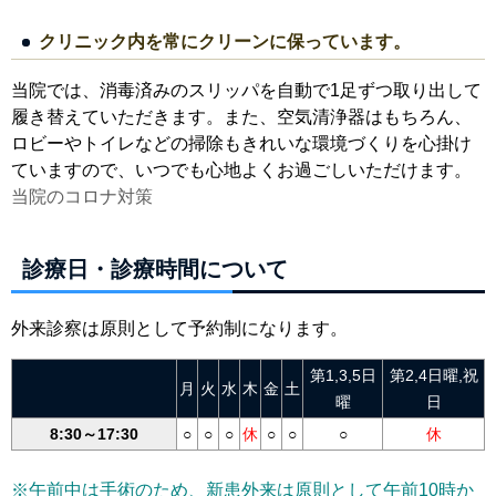
クリニック内を常にクリーンに保っています。
当院では、消毒済みのスリッパを自動で1足ずつ取り出して
履き替えていただきます。また、空気清浄器はもちろん、
ロビーやトイレなどの掃除もきれいな環境づくりを心掛け
ていますので、いつでも心地よくお過ごしいただけます。
当院のコロナ対策
診療日・診療時間について
外来診察は原則として予約制になります。
第1,3,5日
第2,4日曜,祝
月
火
水
木
金
土
曜
日
8:30～17:30
○
○
○
休
○
○
○
休
※午前中は手術のため、新患外来は原則として午前10時か