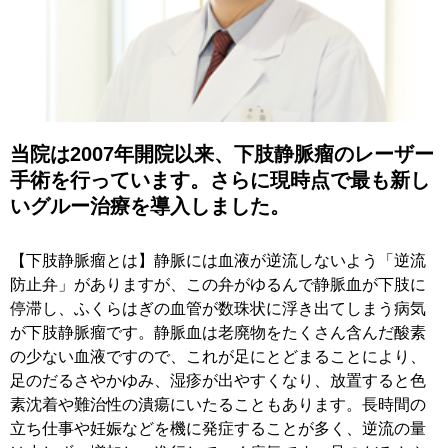
当院は2007年開院以来、下肢静脈瘤のレーザー
手術を行っています。さらに現時点で最も新し
いグルー治療を導入しました。
【下肢静脈瘤とは】静脈には血液が逆流しないよう「逆流
防止弁」がありますが、この弁がゆるんで静脈血が下肢に
停滞し、ふくらはぎの血管が数珠状に浮き出てしまう病気
が下肢静脈瘤です。静脈血は老廃物をたくさん含んだ酸素
の少ない血液ですので、これが足にとどまることにより、
足のだるさやかゆみ、湿疹が出やすくなり、放置すると色
素沈着や難治性の潰瘍にいたることもあります。長時間の
立ち仕事や妊娠などを機に発症することが多く、逆流の量