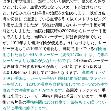
は少しずつ増加し、進行していく病気です。足のだるさや
ひどいむくみ、血管が気になってスカートがはけないな
ど、お悩みの方はお早目の治療をお勧めします。以前は皮
膚を切開して逆流している血管を引く抜くストリッピング
手術が主流でしたが、現在は切開しないレーザー手術が可
能となりました。当院は開院時の2007年からレーザー手術
を導入しました。当時のレーザー手術は自費診療でした
が、2011年より健康保険が使えるようになりました。レー
ザー技術もこの10年間で進化し、
当院で用いている
保険適
用された新しいELVeSレーザー（波長1470nm）は、従来の
レーザーよりも痛みが少ない手術です。
1470nmのレーザー
は静脈瘤に対する有効性が高く、水に対する吸収係数は
810-1064nmと比較して約40倍となります。
高周波（ラジ
オ波）手術は、レーザー手術と同様に血管に細いファイバ
ーを挿入し、120℃の温度を自動制御して常に一定の条件で
血管内の治療することができます。
高周波（ラジオ波）手
術は米国ではレーザー手術と同等に普及しています 。両手
術とも片足の
手術時間は15分程度で、気持ちよく眠ってい
る間に手術は終了します。