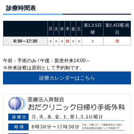
診療時間表
第1,3,5日
第2,4日曜,祝
月
火
水
木
金
土
曜
日
8:30～17:30
○
○
○
休
○
○
○
休
午前：手術のみ / 午後：新患外来14:00～
※外来診察は原則として予約制です。
診療カレンダーはこちら