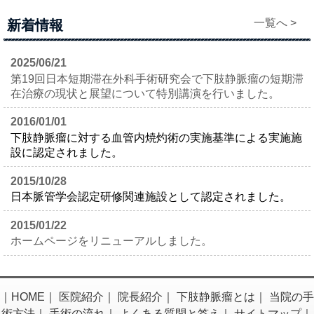
一覧へ >
新着情報
2025/06/21
第19回日本短期滞在外科手術研究会で下肢静脈瘤の短期滞
在治療の現状と展望について特別講演を行いました。
2016/01/01
下肢静脈瘤に対する血管内焼灼術の実施基準による実施施
設に認定されました。
2015/10/28
日本脈管学会認定研修関連施設として認定されました。
2015/01/22
ホームページをリニューアルしました。
｜
HOME
｜
医院紹介
｜
院長紹介
｜
下肢静脈瘤とは
｜
当院の手
術方法
｜
手術の流れ
｜
よくある質問と答え
｜
サイトマップ
｜