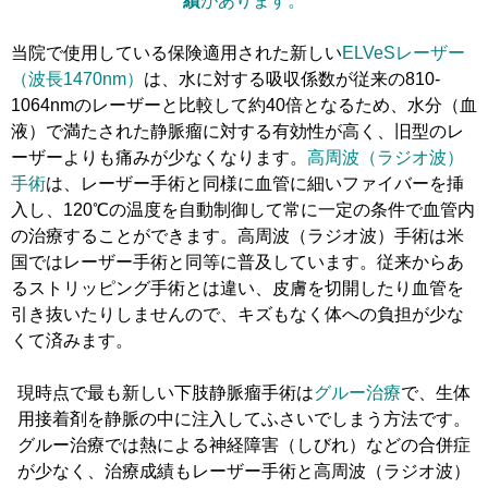
績
があります。
当院で使用している保険適用された新しい
ELVeSレーザー
（波長1470nm）
は、水に対する吸収係数が従来の810-
1064nmのレーザーと比較して約40倍となるため、水分（血
液）で満たされた静脈瘤に対する有効性が高く、旧型のレ
ーザーよりも痛みが少なくなります。
高周波（ラジオ波）
手術
は
、レーザー手術と同様に血管に細いファイバーを挿
入し、120℃の温度を自動制御して常に一定の条件で血管内
の治療することができます。高周波（ラジオ波）手術は米
国ではレーザー手術と同等に普及しています。従来からあ
るストリッピング手術とは違い、皮膚を切開したり血管を
引き抜いたりしませんので、キズもなく体への負担が少な
くて済みます。
現時点で最も新しい下肢静脈瘤手術は
グルー治療
で、生体
用接着剤を静脈の中に注入してふさいでしまう方法です。
グルー治療では熱による神経障害（しびれ）などの合併症
が少なく、治療成績もレーザー手術と高周波（ラジオ波）