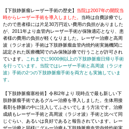
【下肢静脈瘤レーザー手術の歴史】
当院は2007年の開院当
時からレーザー手術を導入しました。
当時は自費診療でし
たので患者様には片足30万円近い費用の負担がありました
が、2011年より血管内レーザー手術が保険適応となり、患
者様の費用の負担が軽くなりました。レーザー治療と高周
波（ラジオ波）手術は下肢静脈瘤血管内焼灼術実施機関に
認定された医療機関でのみ保険診療で行うことが許可され
ています。
これまでに9000例以上の下肢静脈瘤日帰り手術
を行っています。当院ではレーザー手術と高周波（ラジオ
波）手術の2つの下肢静脈瘤手術を両方とも実施していま
す。
【下肢静脈瘤塞栓術】令和2年より 現時点で最も新しい下
肢静脈瘤手術であるグルー治療を導入しました。生体用接
着剤を静脈の中に注入してふさいでしまう方法です。治療
成績もレーザー手術と高周波（ラジオ波）手術と比べて同
じぐらい、あるいは良好であると報告されています。レー
ザー治療と同様にグルー治療も下肢静脈瘤血管内焼灼術実