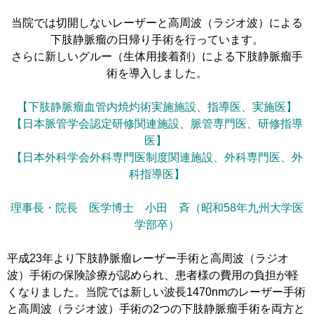
当院では切開しないレーザーと高周波（ラジオ波）による
下肢静脈瘤の日帰り手術を行っています。
さらに新しいグルー（生体用接着剤）による下肢静脈瘤手
術を導入しました。
【下肢静脈瘤血管内焼灼術実施施設、指導医、実施医】
【日本脈管学会認定研修関連施設、脈管専門医、研修指導
医】
【日本外科学会外科専門医制度関連施設、外科専門医、外
科指導医】
理事長・院長 医学博士 小田 斉（昭和58年九州大学医
学部卒）
平成23年より下肢静脈瘤レーザー手術と高周波（ラジオ
波）手術の保険診療が認められ、患者様の費用の負担が軽
くなりました。当院では新しい波長1470nmのレーザー手術
と高周波（ラジオ波）手術の2つの下肢静脈瘤手術を両方と